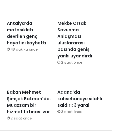
Antalya’da
Mekke Ortak
motosikleti
Savunma
devrilen genç
Anlaşması
hayatını kaybetti
uluslararası
basında geniş
48 dakika önce
yankı uyandırdı
2 saat önce
Bakan Mehmet
Adana’da
Şimşek Batman’da:
kahvehaneye silahlı
Muazzam bir
saldırı: 3 yaralı
hizmet fırtınası var
3 saat önce
2 saat önce