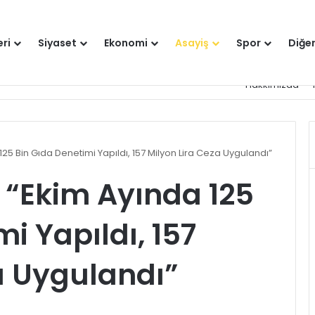
eri
Siyaset
Ekonomi
Asayiş
Spor
Diğe
Hakkımızda
25 Bin Gıda Denetimi Yapıldı, 157 Milyon Lira Ceza Uygulandı”
 “Ekim Ayında 125
i Yapıldı, 157
a Uygulandı”