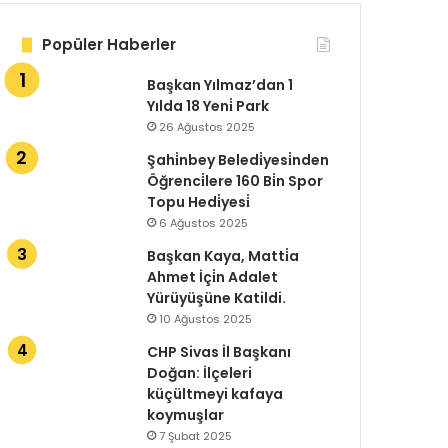
Popüler Haberler
Başkan Yılmaz’dan 1
Yılda 18 Yeni̇ Park
26 Ağustos 2025
Şahi̇nbey Beledi̇yesi̇nden
Öğrenci̇lere 160 Bi̇n Spor
Topu Hedi̇yesi̇
6 Ağustos 2025
Başkan Kaya, Matti̇a
Ahmet İçi̇n Adalet
Yürüyüşüne Katildi.
10 Ağustos 2025
CHP Sivas İl Başkanı
Doğan: İlçeleri
küçültmeyi kafaya
koymuşlar
7 Şubat 2025