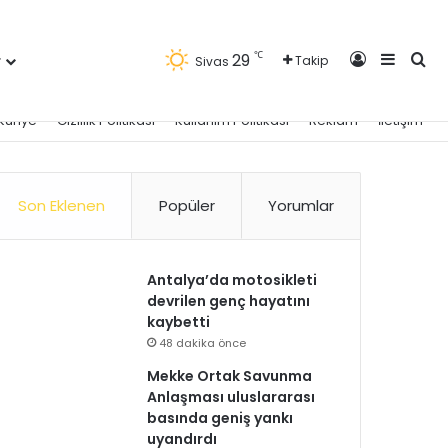
Kayıt Ol
Kenar 
Ara
℃
29
r
Takip
Sivas
Künye
Gizlilik Politikası
Kullanım Politikası
Reklam
İletişim
Son Eklenen
Popüler
Yorumlar
Antalya’da motosikleti
devrilen genç hayatını
kaybetti
48 dakika önce
Mekke Ortak Savunma
Anlaşması uluslararası
basında geniş yankı
uyandırdı