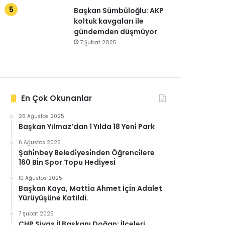
Başkan Sümbüloğlu: AKP
koltuk kavgaları ile
gündemden düşmüyor
7 Şubat 2025
En Çok Okunanlar
26 Ağustos 2025
Başkan Yılmaz’dan 1 Yılda 18 Yeni̇ Park
6 Ağustos 2025
Şahi̇nbey Beledi̇yesi̇nden Öğrenci̇lere
160 Bi̇n Spor Topu Hedi̇yesi̇
10 Ağustos 2025
Başkan Kaya, Matti̇a Ahmet İçi̇n Adalet
Yürüyüşüne Katildi.
7 Şubat 2025
CHP Sivas İl Başkanı Doğan: İlçeleri