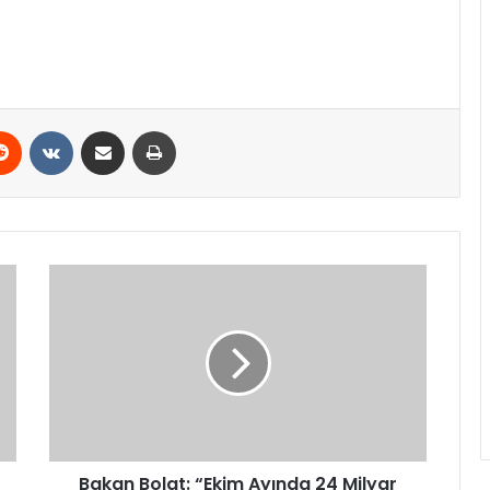
erest
Reddit
VKontakte
E-Posta ile paylaş
Yazdır
Bakan
Bolat:
“Ekim
Ayında
24
Milyar
Dolarlık
İhracatla
Tüm
Zamanların
Bakan Bolat: “Ekim Ayında 24 Milyar