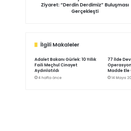
Ziyaret: “Derdin Derdimiz” Buluşması
Gerçekleşti
İlgili Makaleler
Adalet Bakanı Gürlek: 10 Yıllık
77 İlde De
Faili Meçhul Cinayet
Operasyonu
Aydınlatıldı
Madde Ele 
4 hafta önce
14 Mayıs 2