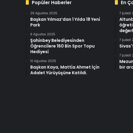
Popüler Haberler
En Ç
26 Ağustos 2025
7 Şubat
Başkan Yılmaz’dan 1 Yılda 18 Yeni̇
Altun
Park
öğreti
değerl
6 Ağustos 2025
Şahi̇nbey Beledi̇yesi̇nden
7 Şubat
Öğrenci̇lere 160 Bi̇n Spor Topu
Sivas'
Hedi̇yesi̇
7 Şubat
Mezun
10 Ağustos 2025
Başkan Kaya, Matti̇a Ahmet İçi̇n
bir ar
Adalet Yürüyüşüne Katildi.