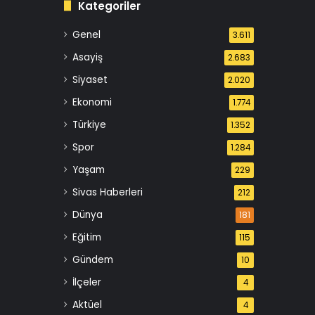
Kategoriler
Genel
3.611
Asayiş
2.683
Siyaset
2.020
Ekonomi
1.774
Türkiye
1.352
Spor
1.284
Yaşam
229
Sivas Haberleri
212
Dünya
181
Eğitim
115
Gündem
10
İlçeler
4
Aktüel
4