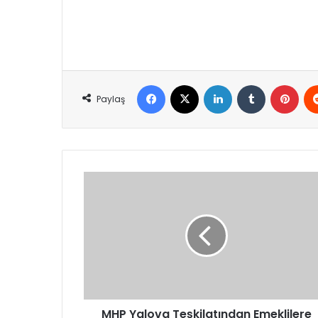
Facebook
X
LinkedIn
Tumblr
Pint
Paylaş
MHP
Yalova
Teşkilatından
Emeklilere
Ziyaret:
“Derdin
Derdimiz”
Buluşması
Gerçekleşti
MHP Yalova Teşkilatından Emeklilere