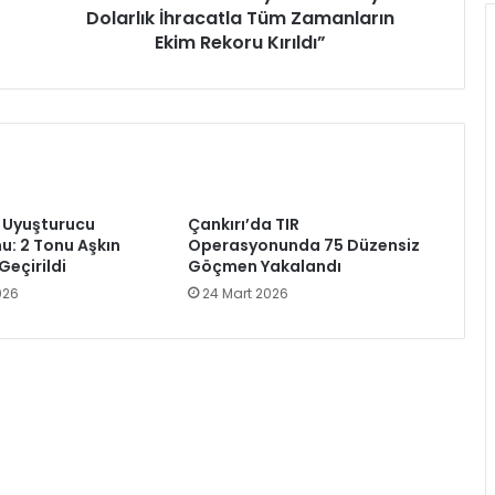
Ekim
Dolarlık İhracatla Tüm Zamanların
Rekoru
Ekim Rekoru Kırıldı”
Kırıldı”
v Uyuşturucu
Çankırı’da TIR
: 2 Tonu Aşkın
Operasyonunda 75 Düzensiz
Geçirildi
Göçmen Yakalandı
026
24 Mart 2026