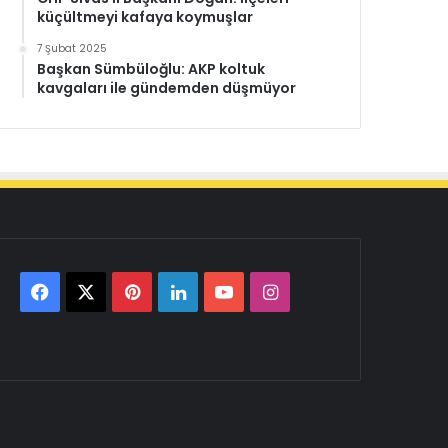
küçültmeyi kafaya koymuşlar
7 Şubat 2025
Başkan Sümbüloğlu: AKP koltuk
kavgaları ile gündemden düşmüyor
Facebook
X
Pinterest
LinkedIn
YouTube
Instagram