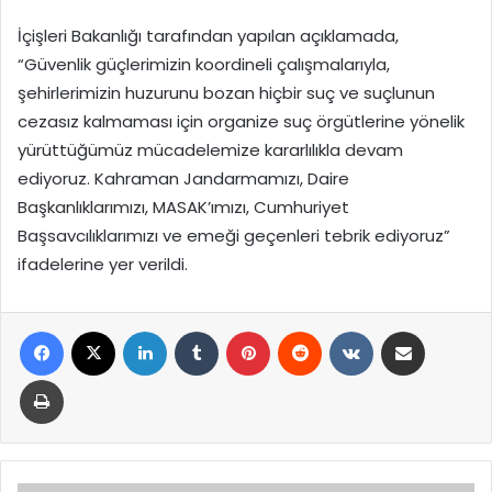
İçişleri Bakanlığı tarafından yapılan açıklamada,
“Güvenlik güçlerimizin koordineli çalışmalarıyla,
şehirlerimizin huzurunu bozan hiçbir suç ve suçlunun
cezasız kalmaması için organize suç örgütlerine yönelik
yürüttüğümüz mücadelemize kararlılıkla devam
ediyoruz. Kahraman Jandarmamızı, Daire
Başkanlıklarımızı, MASAK’ımızı, Cumhuriyet
Başsavcılıklarımızı ve emeği geçenleri tebrik ediyoruz”
ifadelerine yer verildi.
Facebook
X
LinkedIn
Tumblr
Pinterest
Reddit
VKontakte
E-Posta ile paylaş
Yazdır