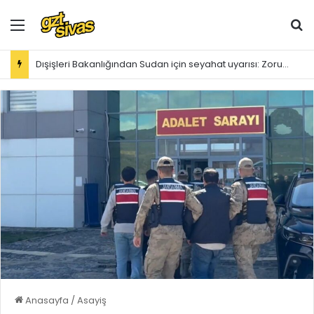
Menü
Ar
Dışişleri Bakanlığından Sudan için seyahat uyarısı: Zorunlu değilse gitmeyin
Anasayfa
/
Asayiş