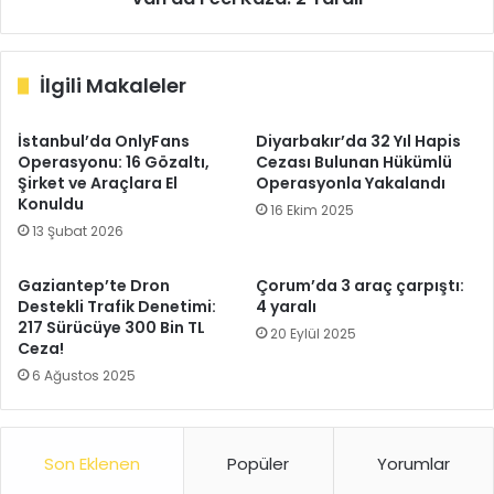
İlgili Makaleler
İstanbul’da OnlyFans
Diyarbakır’da 32 Yıl Hapis
Operasyonu: 16 Gözaltı,
Cezası Bulunan Hükümlü
Şirket ve Araçlara El
Operasyonla Yakalandı
Konuldu
16 Ekim 2025
13 Şubat 2026
Gaziantep’te Dron
Çorum’da 3 araç çarpıştı:
Destekli Trafik Denetimi:
4 yaralı
217 Sürücüye 300 Bin TL
20 Eylül 2025
Ceza!
6 Ağustos 2025
Son Eklenen
Popüler
Yorumlar