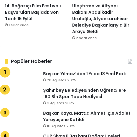
14. Boğaziçi Film Festivali
Ulaştırma ve Altyapı
Başvuruları Başladı: Son
Bakanı Abdulkadir
Tarih 15 Eylül
Uraloğlu, Afyonkarahisar
Belediye Başkanlarıyla Bir
1 saat önce
Araya Geldi
2 saat önce
Popüler Haberler
Başkan Yılmaz’dan 1 Yılda 18 Yeni̇ Park
26 Ağustos 2025
Şahi̇nbey Beledi̇yesi̇nden Öğrenci̇lere
160 Bi̇n Spor Topu Hedi̇yesi̇
6 Ağustos 2025
Başkan Kaya, Matti̇a Ahmet İçi̇n Adalet
Yürüyüşüne Katildi.
10 Ağustos 2025
CHP Sivas İl Başkanı Doğan: İlçeleri