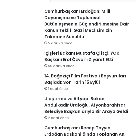
Cumhurbaşkanı Erdoğan: Millî
Dayanışma ve Toplumsal
Bütünleşmenin Güçlendirilmesine Dair
Kanun Teklifi Gazi Meclisimizin
Takdirine Sunuldu
5 dakika önce
İçişleri Bakanı Mustafa Çiftçi, YÖK
Başkanı Erol Özvar’ı Ziyaret Etti
55 dakika önce
14. Boğaziçi Film Festivali Başvuruları
Başladı: Son Tarih 15 Eylül
1 saat önce
Ulaştırma ve Altyapı Bakanı
Abdulkadir Uraloğlu, Afyonkarahisar
Belediye Başkanlarıyla Bir Araya Geldi
2 saat önce
Cumhurbaşkanı Recep Tayyip
Erdoğan Başkanlığında Toplanan AK