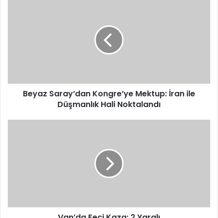
Beyaz
Saray’dan
Kongre’ye
Mektup:
İran
ile
Düşmanlık
Hali
Noktalandı
Beyaz Saray’dan Kongre’ye Mektup: İran ile
Düşmanlık Hali Noktalandı
Van’da
Feci
Kaza:
2
Yaralı
Van’da Feci Kaza: 2 Yaralı