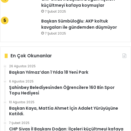
küçültmeyi kafaya koymuşlar
7 Şubat 2025
Başkan Sümbüloğlu: AKP koltuk
kavgaları ile gündemden düşmüyor
7 Şubat 2025
En Çok Okunanlar
26 Ağustos 2025
Başkan Yılmaz’dan 1 Yılda 18 Yeni̇ Park
6 Ağustos 2025
Şahi̇nbey Beledi̇yesi̇nden Öğrenci̇lere 160 Bi̇n Spor
Topu Hedi̇yesi̇
10 Ağustos 2025
Başkan Kaya, Matti̇a Ahmet İçi̇n Adalet Yürüyüşüne
Katildi.
7 Şubat 2025
CHP Sivas İl Başkanı Doğan: İlçeleri küçültmeyi kafaya