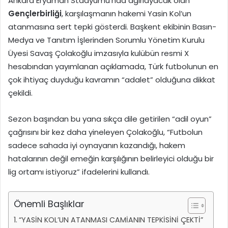
Ankara Eryaman Stadyumu’nda ağırlayacak olan
Gençlerbirliği
, karşılaşmanın hakemi Yasin Kol’un
atanmasına sert tepki gösterdi. Başkent ekibinin Basın-
Medya ve Tanıtım İşlerinden Sorumlu Yönetim Kurulu
Üyesi Savaş Çolakoğlu imzasıyla kulübün resmi X
hesabından yayımlanan açıklamada, Türk futbolunun en
çok ihtiyaç duyduğu kavramın “adalet” olduğuna dikkat
çekildi.
Sezon başından bu yana sıkça dile getirilen “adil oyun”
çağrısını bir kez daha yineleyen Çolakoğlu, “Futbolun
sadece sahada iyi oynayanın kazandığı, hakem
hatalarının değil emeğin karşılığının belirleyici olduğu bir
lig ortamı istiyoruz” ifadelerini kullandı.
Önemli Başlıklar
“YASİN KOL’UN ATANMASI CAMİANIN TEPKİSİNİ ÇEKTİ”