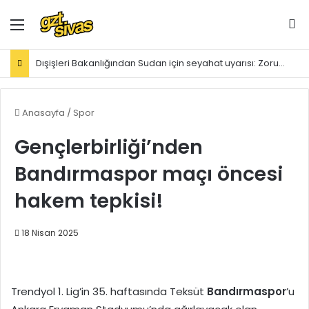
Menü
Ar
Dışişleri Bakanlığından Sudan için seyahat uyarısı: Zorunlu değilse gitmeyin
Anasayfa
/
Spor
Gençlerbirliği’nden
Bandırmaspor maçı öncesi
hakem tepkisi!
18 Nisan 2025
Trendyol 1. Lig’in 35. haftasında Teksüt
Bandırmaspor
’u