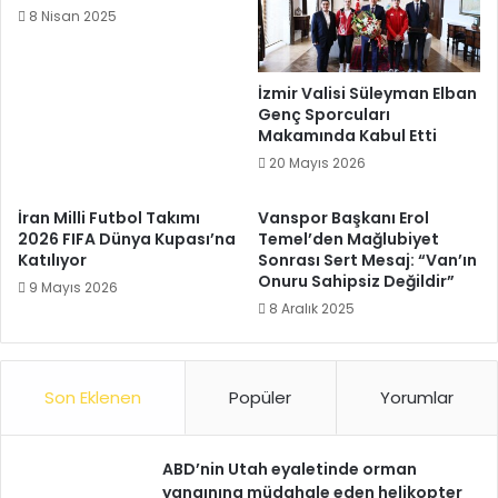
8 Nisan 2025
İzmir Valisi Süleyman Elban
Genç Sporcuları
Makamında Kabul Etti
20 Mayıs 2026
İran Milli Futbol Takımı
Vanspor Başkanı Erol
2026 FIFA Dünya Kupası’na
Temel’den Mağlubiyet
Katılıyor
Sonrası Sert Mesaj: “Van’ın
Onuru Sahipsiz Değildir”
9 Mayıs 2026
8 Aralık 2025
Son Eklenen
Popüler
Yorumlar
ABD’nin Utah eyaletinde orman
yangınına müdahale eden helikopter