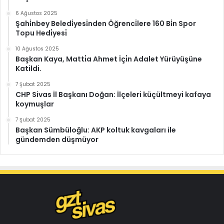
6 Ağustos 2025
Şahi̇nbey Beledi̇yesi̇nden Öğrenci̇lere 160 Bi̇n Spor
Topu Hedi̇yesi̇
10 Ağustos 2025
Başkan Kaya, Matti̇a Ahmet İçi̇n Adalet Yürüyüşüne
Katildi.
7 Şubat 2025
CHP Sivas İl Başkanı Doğan: İlçeleri küçültmeyi kafaya
koymuşlar
7 Şubat 2025
Başkan Sümbüloğlu: AKP koltuk kavgaları ile
gündemden düşmüyor