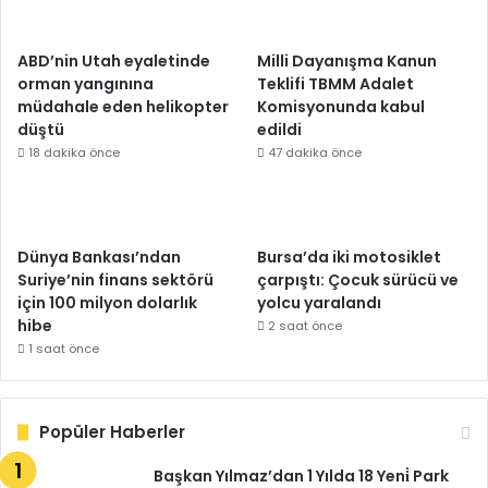
ABD’nin Utah eyaletinde
Milli Dayanışma Kanun
orman yangınına
Teklifi TBMM Adalet
müdahale eden helikopter
Komisyonunda kabul
düştü
edildi
18 dakika önce
47 dakika önce
Dünya Bankası’ndan
Bursa’da iki motosiklet
Suriye’nin finans sektörü
çarpıştı: Çocuk sürücü ve
için 100 milyon dolarlık
yolcu yaralandı
hibe
2 saat önce
1 saat önce
Popüler Haberler
Başkan Yılmaz’dan 1 Yılda 18 Yeni̇ Park