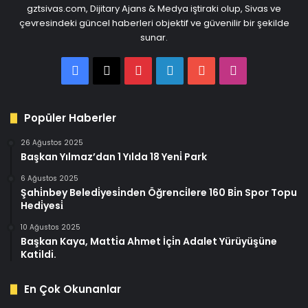
gztsivas.com, Dijitary Ajans & Medya iştiraki olup, Sivas ve
çevresindeki güncel haberleri objektif ve güvenilir bir şekilde
sunar.
Facebook
X
Pinterest
LinkedIn
YouTube
Instagram
Popüler Haberler
26 Ağustos 2025
Başkan Yılmaz’dan 1 Yılda 18 Yeni̇ Park
6 Ağustos 2025
Şahi̇nbey Beledi̇yesi̇nden Öğrenci̇lere 160 Bi̇n Spor Topu
Hedi̇yesi̇
10 Ağustos 2025
Başkan Kaya, Matti̇a Ahmet İçi̇n Adalet Yürüyüşüne
Katildi.
En Çok Okunanlar