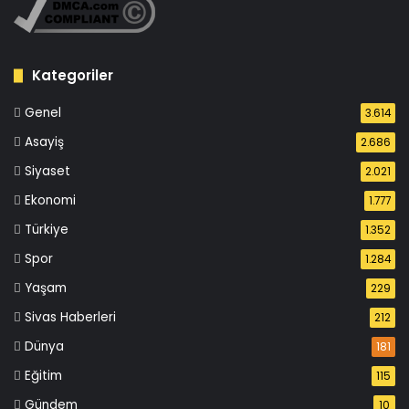
Kategoriler
Genel
3.614
Asayiş
2.686
Siyaset
2.021
Ekonomi
1.777
Türkiye
1.352
Spor
1.284
Yaşam
229
Sivas Haberleri
212
Dünya
181
Eğitim
115
Gündem
10