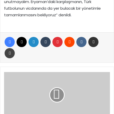
unutmayalım. Eryaman’daki karşılaşmanın, Türk
futbolunun vicdanında da yer bulacak bir yönetimle
tamamlanmasını bekliyoruz” denildi.
Facebook
X
LinkedIn
Tumblr
Pinterest
Reddit
VKontakte
E-Posta ile paylaş
Yazdır
TİMBİR
Başkanvekili
Sait’den
Sultangazi
Belediyesi’ne
ziyaret