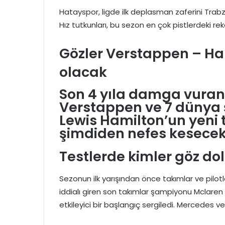
Hatayspor, ligde ilk deplasman zaferini Trabz
Hız tutkunları, bu sezon en çok pistlerdeki 
Gözler Verstappen – H
olacak
Son 4 yıla damga vuran 
Verstappen ve 7 dünya
Lewis Hamilton’un yeni t
şimdiden nefes kesecek
Testlerde kimler göz do
Sezonun ilk yarışından önce takımlar ve pilotl
iddialı giren son takımlar şampiyonu Mclaren i
etkileyici bir başlangıç sergiledi. Mercedes v