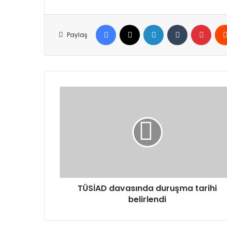
Facebook
X
LinkedIn
Tumblr
Pinte
Paylaş
TÜSİAD
davasında
duruşma
tarihi
belirlendi
TÜSİAD davasında duruşma tarihi
belirlendi