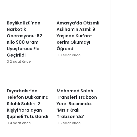
Beylikdüzü’nde
Amasya’da Otizmli
Narkotik
Asilhan’ın Azmi: 9
Operasyonu: 62
Yaşında Kur’an-ı
Kilo 900 Gram
Kerim Okumayı
Uyuşturucu Ele
Öğrendi
Geçirildi
3 saat önce
2 saat önce
Diyarbakır’da
Mohamed Salah
Telefon Dükkanına
Transferi Trabzon
Silahlı Saldırı: 2
Yerel Basınında:
Kişiyi Yaralayan
‘Mısır Kralı
Şüpheli Tutuklandı
Trabzon’da’
4 saat önce
5 saat önce