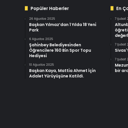
Popüler Haberler
En Ç
26 Ağustos 2025
7 Şubat
Başkan Yılmaz’dan 1 Yılda 18 Yeni̇
Altun
Park
öğreti
değerl
6 Ağustos 2025
Şahi̇nbey Beledi̇yesi̇nden
7 Şubat
Öğrenci̇lere 160 Bi̇n Spor Topu
Sivas'
Hedi̇yesi̇
7 Şubat
Mezun
10 Ağustos 2025
Başkan Kaya, Matti̇a Ahmet İçi̇n
bir ar
Adalet Yürüyüşüne Katildi.