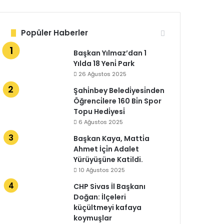
Popüler Haberler
Başkan Yılmaz’dan 1
Yılda 18 Yeni̇ Park
26 Ağustos 2025
Şahi̇nbey Beledi̇yesi̇nden
Öğrenci̇lere 160 Bi̇n Spor
Topu Hedi̇yesi̇
6 Ağustos 2025
Başkan Kaya, Matti̇a
Ahmet İçi̇n Adalet
Yürüyüşüne Katildi.
10 Ağustos 2025
CHP Sivas İl Başkanı
Doğan: İlçeleri
küçültmeyi kafaya
koymuşlar