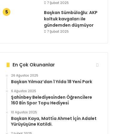
7 Şubat 2025
Başkan Sümbüloğlu: AKP
koltuk kavgaları ile
gündemden düşmüyor
7 Şubat 2025
En Çok Okunanlar
26 Ağustos 2025
Başkan Yılmaz’dan 1 Yılda 18 Yeni̇ Park
6 Ağustos 2025
Şahi̇nbey Beledi̇yesi̇nden Öğrenci̇lere
160 Bi̇n Spor Topu Hedi̇yesi̇
10 Ağustos 2025
Başkan Kaya, Matti̇a Ahmet İçi̇n Adalet
Yürüyüşüne Katildi.
7 Şubat 2025