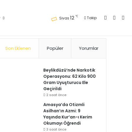
Kayıt Ol
Kenar 
Ara
℃
12
r
Takip
Sivas
Künye
Gizlilik Politikası
Kullanım Politikası
Reklam
İletişim
Son Eklenen
Popüler
Yorumlar
Beylikdüzü’nde Narkotik
Operasyonu: 62 Kilo 900
Gram Uyuşturucu Ele
Geçirildi
2 saat önce
Amasya’da Otizmli
Asilhan’ın Azmi: 9
Yaşında Kur’an-ı Kerim
Okumayı Öğrendi
3 saat önce