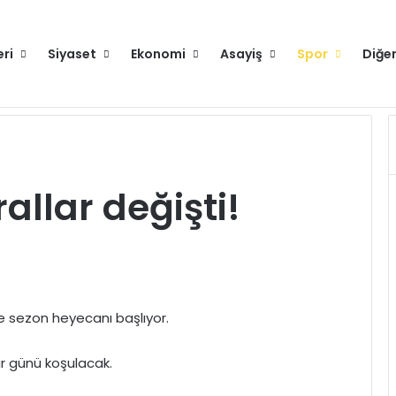
eri
Siyaset
Ekonomi
Asayiş
Spor
Diğe
runlu değilse gitmeyin
Hakkımızda
allar değişti!
e sezon heyecanı başlıyor.
ar günü koşulacak.