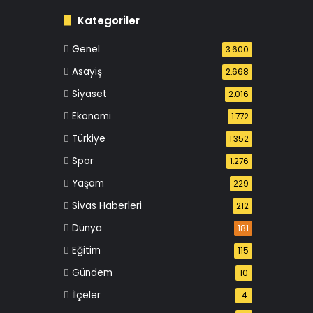
Kategoriler
Genel
3.600
Asayiş
2.668
Siyaset
2.016
Ekonomi
1.772
Türkiye
1.352
Spor
1.276
Yaşam
229
Sivas Haberleri
212
Dünya
181
Eğitim
115
Gündem
10
İlçeler
4