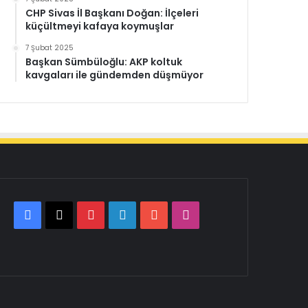
CHP Sivas İl Başkanı Doğan: İlçeleri
küçültmeyi kafaya koymuşlar
7 Şubat 2025
Başkan Sümbüloğlu: AKP koltuk
kavgaları ile gündemden düşmüyor
Facebook
X
Pinterest
LinkedIn
YouTube
Instagram