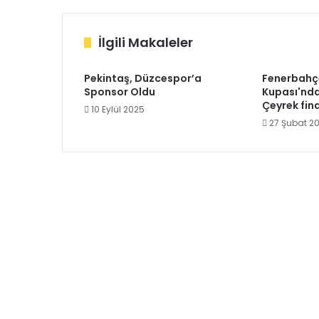
İlgili Makaleler
Pekintaş, Düzcespor’a
Fenerbahçe
Sponsor Oldu
Kupası'nda 
Çeyrek fina
10 Eylül 2025
27 Şubat 2