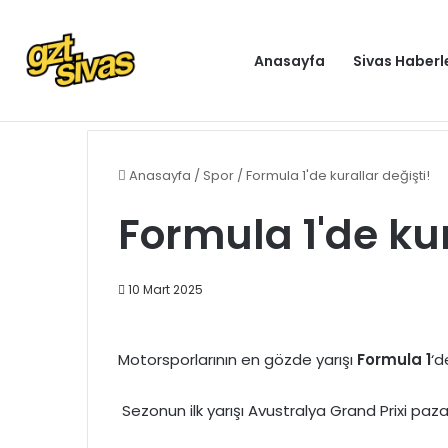
Anasayfa
Sivas Haberl
Dışişleri Bakanlığından Sudan için seyahat uyarısı: Zo
Gündem
Anasayfa
/
Spor
/
Formula 1'de kurallar değişti!
Formula 1'de kur
10 Mart 2025
Motorsporlarının en gözde yarışı
Formula 1
‘d
Sezonun ilk yarışı Avustralya Grand Prixi paz