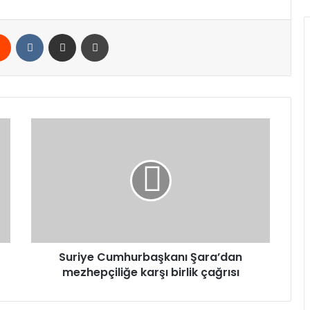
rest
Reddit
VKontakte
E-Posta ile paylaş
Yazdır
Suriye
Cumhurbaşkanı
Şara’dan
mezhepçiliğe
karşı
birlik
çağrısı
Suriye Cumhurbaşkanı Şara’dan
mezhepçiliğe karşı birlik çağrısı