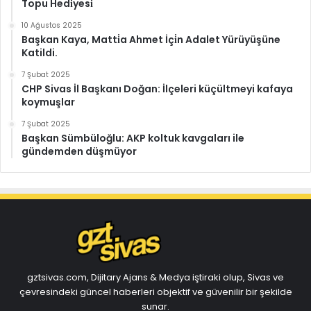
Topu Hedi̇yesi̇
10 Ağustos 2025
Başkan Kaya, Matti̇a Ahmet İçi̇n Adalet Yürüyüşüne
Katildi.
7 Şubat 2025
CHP Sivas İl Başkanı Doğan: İlçeleri küçültmeyi kafaya
koymuşlar
7 Şubat 2025
Başkan Sümbüloğlu: AKP koltuk kavgaları ile
gündemden düşmüyor
gztsivas.com, Dijitary Ajans & Medya iştiraki olup, Sivas ve
çevresindeki güncel haberleri objektif ve güvenilir bir şekilde
sunar.