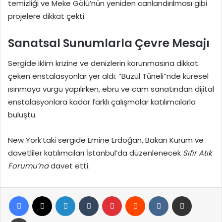
temizliği ve Meke Gölü’nün yeniden canlandırılması gibi
projelere dikkat çekti.
Sanatsal Sunumlarla Çevre Mesajı
Sergide iklim krizine ve denizlerin korunmasına dikkat
çeken enstalasyonlar yer aldı. “Buzul Tüneli”nde küresel
ısınmaya vurgu yapılırken, ebru ve cam sanatından dijital
enstalasyonlara kadar farklı çalışmalar katılımcılarla
buluştu.
New York’taki sergide Emine Erdoğan, Bakan Kurum ve
davetliler katılımcıları İstanbul’da düzenlenecek
Sıfır Atık
Forumu’na
davet etti.
Facebook
X
LinkedIn
Tumblr
Pinterest
Reddit
VKontakte
E-Posta ile paylaş
Yazdır