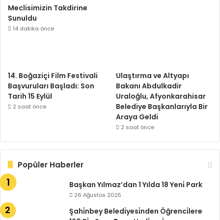
Meclisimizin Takdirine
Sunuldu
14 dakika önce
14. Boğaziçi Film Festivali
Ulaştırma ve Altyapı
Başvuruları Başladı: Son
Bakanı Abdulkadir
Tarih 15 Eylül
Uraloğlu, Afyonkarahisar
Belediye Başkanlarıyla Bir
2 saat önce
Araya Geldi
2 saat önce
Popüler Haberler
Başkan Yılmaz’dan 1 Yılda 18 Yeni̇ Park
26 Ağustos 2025
Şahi̇nbey Beledi̇yesi̇nden Öğrenci̇lere