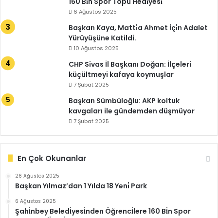
160 Bi̇n Spor Topu Hedi̇yesi̇
6 Ağustos 2025
Başkan Kaya, Matti̇a Ahmet İçi̇n Adalet
Yürüyüşüne Katildi.
10 Ağustos 2025
CHP Sivas İl Başkanı Doğan: İlçeleri
küçültmeyi kafaya koymuşlar
7 Şubat 2025
Başkan Sümbüloğlu: AKP koltuk
kavgaları ile gündemden düşmüyor
7 Şubat 2025
En Çok Okunanlar
26 Ağustos 2025
Başkan Yılmaz’dan 1 Yılda 18 Yeni̇ Park
6 Ağustos 2025
Şahi̇nbey Beledi̇yesi̇nden Öğrenci̇lere 160 Bi̇n Spor