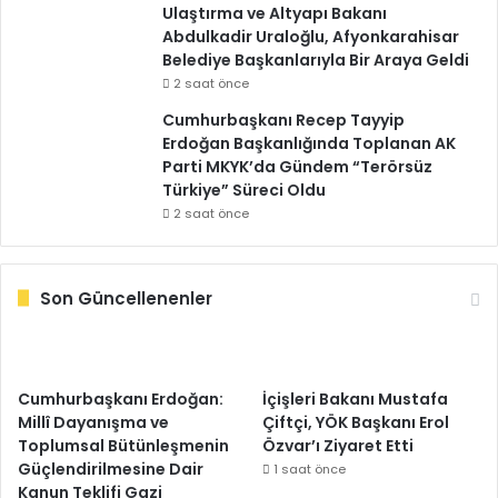
Ulaştırma ve Altyapı Bakanı
Abdulkadir Uraloğlu, Afyonkarahisar
Belediye Başkanlarıyla Bir Araya Geldi
2 saat önce
Cumhurbaşkanı Recep Tayyip
Erdoğan Başkanlığında Toplanan AK
Parti MKYK’da Gündem “Terörsüz
Türkiye” Süreci Oldu
2 saat önce
Son Güncellenenler
Cumhurbaşkanı Erdoğan:
İçişleri Bakanı Mustafa
Millî Dayanışma ve
Çiftçi, YÖK Başkanı Erol
Toplumsal Bütünleşmenin
Özvar’ı Ziyaret Etti
Güçlendirilmesine Dair
1 saat önce
Kanun Teklifi Gazi