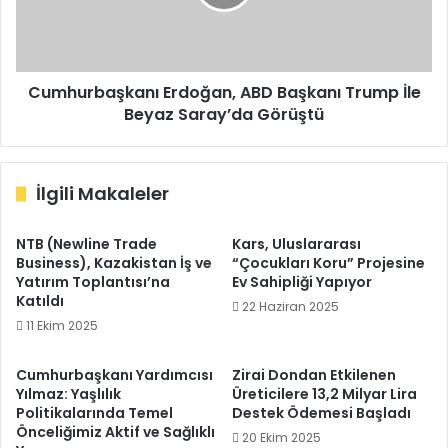
İle
Beyaz
Saray’da
Görüştü
Cumhurbaşkanı Erdoğan, ABD Başkanı Trump İle
Beyaz Saray’da Görüştü
İlgili Makaleler
NTB (Newline Trade
Kars, Uluslararası
Business), Kazakistan İş ve
“Çocukları Koru” Projesine
Yatırım Toplantısı’na
Ev Sahipliği Yapıyor
Katıldı
22 Haziran 2025
11 Ekim 2025
Cumhurbaşkanı Yardımcısı
Zirai Dondan Etkilenen
Yılmaz: Yaşlılık
Üreticilere 13,2 Milyar Lira
Politikalarında Temel
Destek Ödemesi Başladı
Önceliğimiz Aktif ve Sağlıklı
20 Ekim 2025