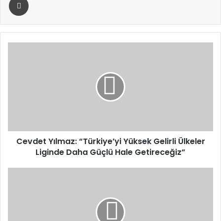
Cevdet
Yılmaz:
“Türkiye’yi
Yüksek
Gelirli
Ülkeler
Liginde
Daha
Güçlü
Hale
Cevdet Yılmaz: “Türkiye’yi Yüksek Gelirli Ülkeler
Getireceğiz”
Liginde Daha Güçlü Hale Getireceğiz”
Cumhurbaşkanı
Erdoğan,
ABD
Başkanı
Trump