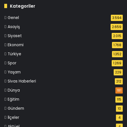
Kategoriler
Genel
3.594
Asayiş
2.659
Siyaset
2.015
Ekonomi
1.768
Türkiye
1.352
Spor
1.269
Yaşam
229
Sivas Haberleri
212
Dünya
181
Eğitim
115
Gündem
10
İlçeler
4
Aktüel
4