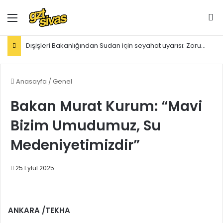
Menü
Ar
Dışişleri Bakanlığından Sudan için seyahat uyarısı: Zorunlu değilse gitmeyin
Anasayfa
/
Genel
Bakan Murat Kurum: “Mavi
Bizim Umudumuz, Su
Medeniyetimizdir”
25 Eylül 2025
ANKARA /TEKHA