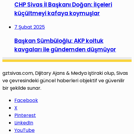
CHP Sivas İl Başkanı Doğan: İlçeleri
küçültmeyi kafaya koymuşlar
7 Şubat 2025
Başkan Sümbüloğlu: AKP koltuk
kavgaları ile gündemden düşmüyor
gztsivas.com, Dijitary Ajans & Medya iştiraki olup, Sivas
ve çevresindeki güncel haberleri objektif ve güvenilir
bir şekilde sunar.
Facebook
X
Pinterest
LinkedIn
YouTube