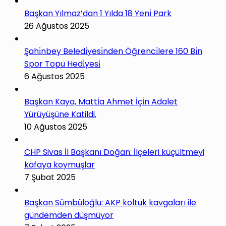
Başkan Yılmaz’dan 1 Yılda 18 Yeni̇ Park
26 Ağustos 2025
Şahi̇nbey Beledi̇yesi̇nden Öğrenci̇lere 160 Bi̇n
Spor Topu Hedi̇yesi̇
6 Ağustos 2025
Başkan Kaya, Matti̇a Ahmet İçi̇n Adalet
Yürüyüşüne Katildi.
10 Ağustos 2025
CHP Sivas İl Başkanı Doğan: İlçeleri küçültmeyi
kafaya koymuşlar
7 Şubat 2025
Başkan Sümbüloğlu: AKP koltuk kavgaları ile
gündemden düşmüyor