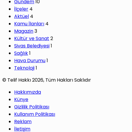
Gündem
10
İlçeler
4
Aktüel
4
Kamu İlanları
4
Magazin
3
Kültür ve Sanat
2
Sivas Belediyesi
1
Sağlık
1
Hava Durumu
1
Teknoloji
1
© Telif Hakkı 2026, Tüm Hakları Saklıdır
Hakkımızda
Künye
Gizlilik Politikası
Kullanım Politikası
Reklam
İletişim