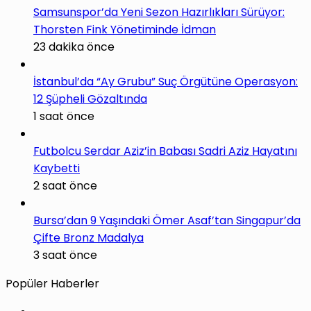
Samsunspor’da Yeni Sezon Hazırlıkları Sürüyor:
Thorsten Fink Yönetiminde İdman
23 dakika önce
İstanbul’da “Ay Grubu” Suç Örgütüne Operasyon:
12 Şüpheli Gözaltında
1 saat önce
Futbolcu Serdar Aziz’in Babası Sadri Aziz Hayatını
Kaybetti
2 saat önce
Bursa’dan 9 Yaşındaki Ömer Asaf’tan Singapur’da
Çifte Bronz Madalya
3 saat önce
Popüler Haberler