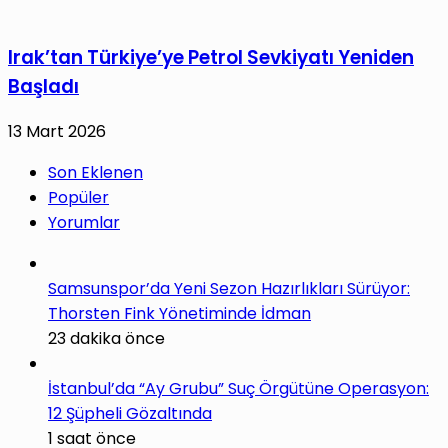
Irak’tan Türkiye’ye Petrol Sevkiyatı Yeniden
Başladı
13 Mart 2026
Son Eklenen
Popüler
Yorumlar
Samsunspor’da Yeni Sezon Hazırlıkları Sürüyor:
Thorsten Fink Yönetiminde İdman
23 dakika önce
İstanbul’da “Ay Grubu” Suç Örgütüne Operasyon:
12 Şüpheli Gözaltında
1 saat önce