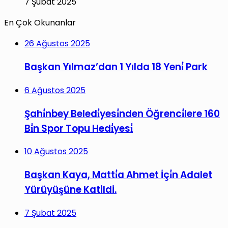
7 Şubat 2025
En Çok Okunanlar
26 Ağustos 2025
Başkan Yılmaz’dan 1 Yılda 18 Yeni̇ Park
6 Ağustos 2025
Şahi̇nbey Beledi̇yesi̇nden Öğrenci̇lere 160
Bi̇n Spor Topu Hedi̇yesi̇
10 Ağustos 2025
Başkan Kaya, Matti̇a Ahmet İçi̇n Adalet
Yürüyüşüne Katildi.
7 Şubat 2025