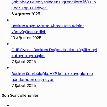
Şahi̇nbey Beledi̇yesi̇nden Öğrenci̇lere 160 Bi̇n
Spor Topu Hedi̇yesi̇
6 Ağustos 2025
Başkan Kaya, Matti̇a Ahmet İçi̇n Adalet
Yürüyüşüne Katildi.
10 Ağustos 2025
CHP Sivas İl Başkanı Doğan: İlçeleri küçültmeyi
kafaya koymuşlar
7 Şubat 2025
Başkan Sümbüloğlu: AKP koltuk kavgaları ile
gündemden düşmüyor
7 Şubat 2025
Son Güncellenenler