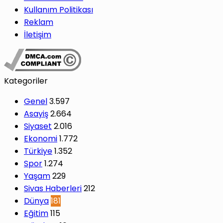
Kullanım Politikası
Reklam
İletişim
Kategoriler
Genel
3.597
Asayiş
2.664
Siyaset
2.016
Ekonomi
1.772
Türkiye
1.352
Spor
1.274
Yaşam
229
Sivas Haberleri
212
Dünya
181
Eğitim
115