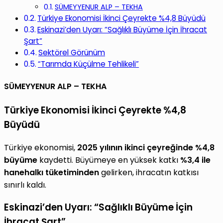
SÜMEYYENUR ALP – TEKHA
Türkiye Ekonomisi İkinci Çeyrekte %4,8 Büyüdü
Eskinazi’den Uyarı: “Sağlıklı Büyüme İçin İhracat
Şart”
Sektörel Görünüm
“Tarımda Küçülme Tehlikeli”
SÜMEYYENUR ALP – TEKHA
Türkiye Ekonomisi İkinci Çeyrekte %4,8
Büyüdü
Türkiye ekonomisi,
2025 yılının ikinci çeyreğinde %4,8
büyüme
kaydetti. Büyümeye en yüksek katkı
%3,4 ile
hanehalkı tüketiminden
gelirken, ihracatın katkısı
sınırlı kaldı.
Eskinazi’den Uyarı: “Sağlıklı Büyüme İçin
İhracat Şart”